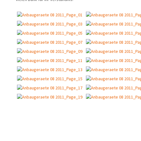
Aktuelles
Zukunft
Awards
Mitarbeiter/Team
Karriere
Stellenangebote
Impressionen
Jubiläen