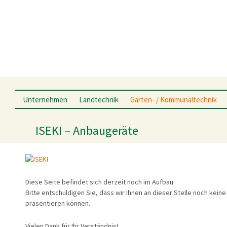
Springe zum Inhalt
Unternehmen
Landtechnik
Garten- / Kommunaltechnik
Niederlassungen
Hersteller & Produkte
Hersteller & Produkte
Deutz-Fahr
ISEKI – Anbaugeräte
Niederlassung Schwalmstadt-
Service
Service
Krone
Treysa
Angebote
Angebote
Lemken
Niederlassung Allendorf-
Haine
Gebrauchtmaschinen
Online Shop
POSCH
Diese Seite befindet sich derzeit noch im Aufbau.
Niederlassung Hüttenberg
Ansprechpartner
Gebrauchtmaschinen
KRPAN
Bitte entschuldigen Sie, dass wir Ihnen an dieser Stelle noch keine
präsentieren können.
Anfahrt
Aktuelles
Ansprechpartner
Chronik
Vielen Dank für Ihr Verständnis!