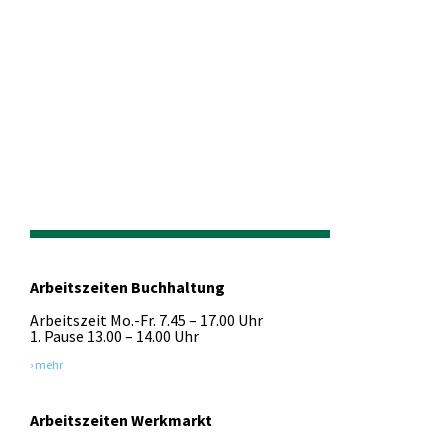
Aktuelles
Zukunft
Awards
Mitarbeiter/Team
Karriere
Stellenangebote
Impressionen
Jubiläen
Arbeitszeiten Buchhaltung
Arbeitszeit Mo.-Fr. 7.45 – 17.00 Uhr
1. Pause 13.00 – 14.00 Uhr
› mehr
Arbeitszeiten Werkmarkt