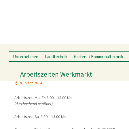
Springe zum Inhalt
Unternehmen
Landtechnik
Garten- / Kommunaltechnik
Niederlassungen
Hersteller & Produkte
Hersteller & Produkte
Deutz-Fahr
Arbeitszeiten Werkmarkt
Niederlassung Schwalmstadt-
Service
Service
Krone
Treysa
26. März 2014
Angebote
Angebote
Lemken
Niederlassung Allendorf-
Haine
Arbeitszeit Mo.-Fr. 8.00 – 18.00 Uhr
Gebrauchtmaschinen
Online Shop
POSCH
(durchgehend geöffnet)
Niederlassung Hüttenberg
Ansprechpartner
Gebrauchtmaschinen
KRPAN
Anfahrt
Arbeitszeit Sa. 8.30 – 13.00 Uhr
Aktuelles
Ansprechpartner
Chronik