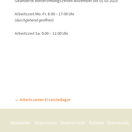
Aktuelles
Geänderte Winteröffnungszeiten November bis 01.03.2025:
Zukunft
Arbeitszeit Mo.-Fr. 8.00 – 17.00 Uhr
Awards
(durchgehend geöffnet)
Mitarbeiter/Team
Arbeitszeit Sa. 9.00 – 12.00 Uhr
Karriere
Stellenangebote
Impressionen
Jubiläen
←
Arbeitszeiten Ersatzteillager
Beitrags-Navigation
Newsletter
Impressum
Datenschutz
Kontakt
Downloads