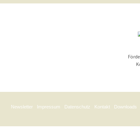
Aktuelles
Zukunft
Awards
Mitarbeiter/Team
Karriere
Stellenangebote
Impressionen
Jubiläen
Förde
K
Newsletter
Impressum
Datenschutz
Kontakt
Downloads